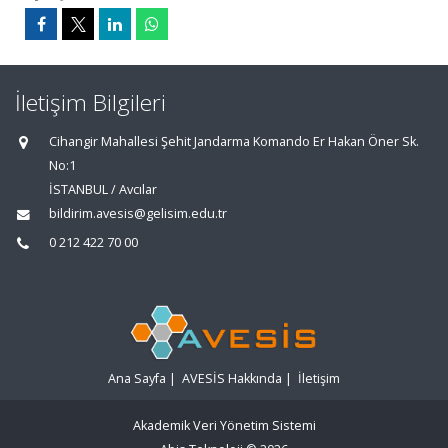
İletişim Bilgileri
Cihangir Mahallesi Şehit Jandarma Komando Er Hakan Öner Sk.
No:1
İSTANBUL / Avcılar
bildirim.avesis@gelisim.edu.tr
0 212 422 70 00
Ana Sayfa
|
AVESİS Hakkında
|
İletişim
Akademik Veri Yönetim Sistemi