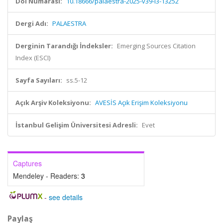
Doi Numarası:
10.18666/palaestra-2025-v39-i3-13252
Dergi Adı:
PALAESTRA
Derginin Tarandığı İndeksler:
Emerging Sources Citation
Index (ESCI)
Sayfa Sayıları:
ss.5-12
Açık Arşiv Koleksiyonu:
AVESİS Açık Erişim Koleksiyonu
İstanbul Gelişim Üniversitesi Adresli:
Evet
Captures
Mendeley - Readers:
3
-
see details
Paylaş