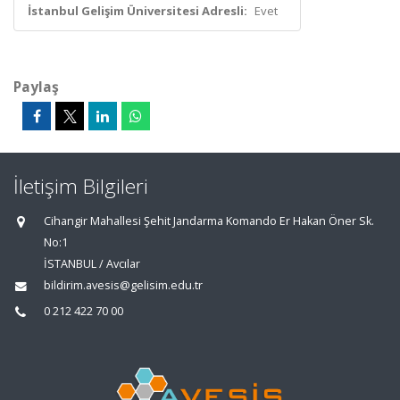
İstanbul Gelişim Üniversitesi Adresli:
Evet
Paylaş
İletişim Bilgileri
Cihangir Mahallesi Şehit Jandarma Komando Er Hakan Öner Sk.
No:1
İSTANBUL / Avcılar
bildirim.avesis@gelisim.edu.tr
0 212 422 70 00