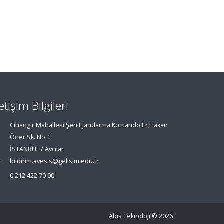
letişim Bilgileri
Cihangir Mahallesi Şehit Jandarma Komando Er Hakan
Öner Sk. No:1
İSTANBUL / Avcılar
bildirim.avesis@gelisim.edu.tr
0 212 422 70 00
Abis Teknoloji
© 2026