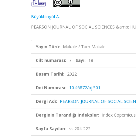
Büyükbingöl A.
PEARSON JOURNAL OF SOCIAL SCIENCES &amp; HUMANIT
Yayın Türü:
Makale / Tam Makale
Cilt numarası:
7
Sayı:
18
Basım Tarihi:
2022
Doi Numarası:
10.46872/pj.501
Dergi Adı:
PEARSON JOURNAL OF SOCIAL SCIE
Derginin Tarandığı İndeksler:
Index Copernicus
Sayfa Sayıları:
ss.204-222