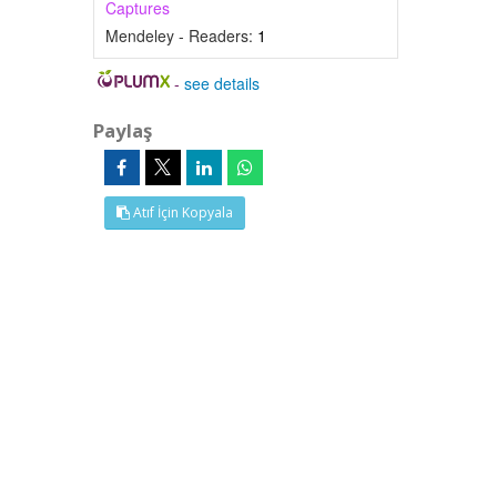
Captures
Mendeley - Readers:
1
-
see details
Paylaş
Atıf İçin Kopyala