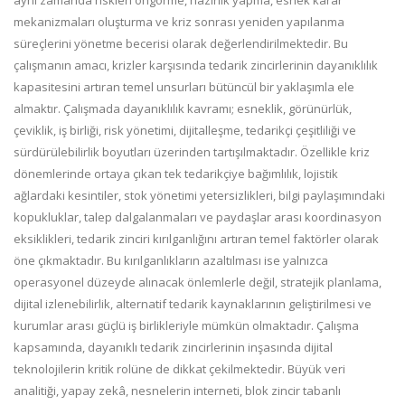
aynı zamanda riskleri öngörme, hazırlık yapma, esnek karar
mekanizmaları oluşturma ve kriz sonrası yeniden yapılanma
süreçlerini yönetme becerisi olarak değerlendirilmektedir. Bu
çalışmanın amacı, krizler karşısında tedarik zincirlerinin dayanıklılık
kapasitesini artıran temel unsurları bütüncül bir yaklaşımla ele
almaktır. Çalışmada dayanıklılık kavramı; esneklik, görünürlük,
çeviklik, iş birliği, risk yönetimi, dijitalleşme, tedarikçi çeşitliliği ve
sürdürülebilirlik boyutları üzerinden tartışılmaktadır. Özellikle kriz
dönemlerinde ortaya çıkan tek tedarikçiye bağımlılık, lojistik
ağlardaki kesintiler, stok yönetimi yetersizlikleri, bilgi paylaşımındaki
kopukluklar, talep dalgalanmaları ve paydaşlar arası koordinasyon
eksiklikleri, tedarik zinciri kırılganlığını artıran temel faktörler olarak
öne çıkmaktadır. Bu kırılganlıkların azaltılması ise yalnızca
operasyonel düzeyde alınacak önlemlerle değil, stratejik planlama,
dijital izlenebilirlik, alternatif tedarik kaynaklarının geliştirilmesi ve
kurumlar arası güçlü iş birlikleriyle mümkün olmaktadır. Çalışma
kapsamında, dayanıklı tedarik zincirlerinin inşasında dijital
teknolojilerin kritik rolüne de dikkat çekilmektedir. Büyük veri
analitiği, yapay zekâ, nesnelerin interneti, blok zincir tabanlı