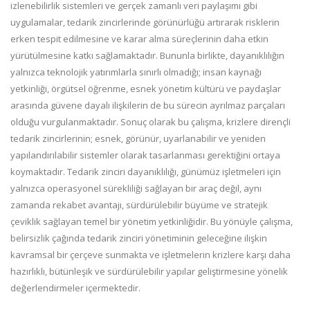
izlenebilirlik sistemleri ve gerçek zamanlı veri paylaşımı gibi
uygulamalar, tedarik zincirlerinde görünürlüğü artırarak risklerin
erken tespit edilmesine ve karar alma süreçlerinin daha etkin
yürütülmesine katkı sağlamaktadır. Bununla birlikte, dayanıklılığın
yalnızca teknolojik yatırımlarla sınırlı olmadığı; insan kaynağı
yetkinliği, örgütsel öğrenme, esnek yönetim kültürü ve paydaşlar
arasında güvene dayalı ilişkilerin de bu sürecin ayrılmaz parçaları
olduğu vurgulanmaktadır. Sonuç olarak bu çalışma, krizlere dirençli
tedarik zincirlerinin; esnek, görünür, uyarlanabilir ve yeniden
yapılandırılabilir sistemler olarak tasarlanması gerektiğini ortaya
koymaktadır. Tedarik zinciri dayanıklılığı, günümüz işletmeleri için
yalnızca operasyonel sürekliliği sağlayan bir araç değil, aynı
zamanda rekabet avantajı, sürdürülebilir büyüme ve stratejik
çeviklik sağlayan temel bir yönetim yetkinliğidir. Bu yönüyle çalışma,
belirsizlik çağında tedarik zinciri yönetiminin geleceğine ilişkin
kavramsal bir çerçeve sunmakta ve işletmelerin krizlere karşı daha
hazırlıklı, bütünleşik ve sürdürülebilir yapılar geliştirmesine yönelik
değerlendirmeler içermektedir.