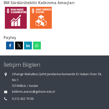
BM Sürdürülebilir Kalkınma Amaçları
Paylaş
İletişim Bilgileri
Cihangir Mahallesi Şehit Jandarma Komando Er Hakan Öner Sk.
No:1
İSTANBUL / Avcılar
bildirim.avesis@gelisim.edu.tr
0 212 422 70 00