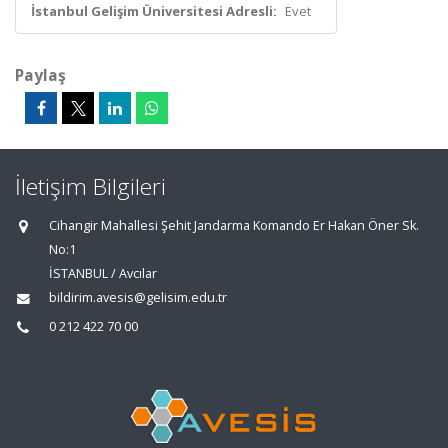
İstanbul Gelişim Üniversitesi Adresli:
Evet
Paylaş
İletişim Bilgileri
Cihangir Mahallesi Şehit Jandarma Komando Er Hakan Öner Sk.
No:1
İSTANBUL / Avcılar
bildirim.avesis@gelisim.edu.tr
0 212 422 70 00