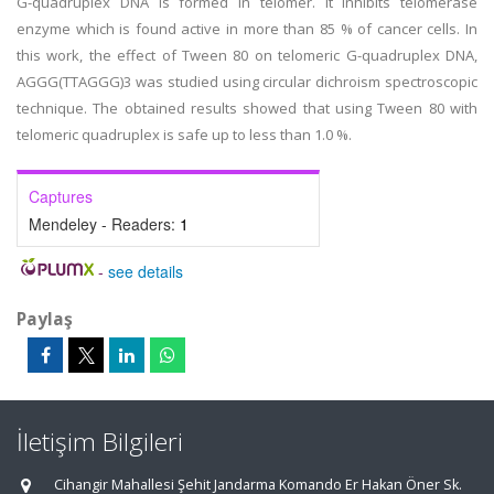
G-quadruplex DNA is formed in telomer. It inhibits telomerase
enzyme which is found active in more than 85 % of cancer cells. In
this work, the effect of Tween 80 on telomeric G-quadruplex DNA,
AGGG(TTAGGG)3 was studied using circular dichroism spectroscopic
technique. The obtained results showed that using Tween 80 with
telomeric quadruplex is safe up to less than 1.0 %.
Captures
Mendeley - Readers:
1
-
see details
Paylaş
İletişim Bilgileri
Cihangir Mahallesi Şehit Jandarma Komando Er Hakan Öner Sk.