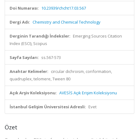
Doi Numarası:
10.23939/chcht17.03.567
Dergi Adı:
Chemistry and Chemical Technology
Derginin Tarandığı İndeksler:
Emerging Sources Citation
Index (ESCI), Scopus
Sayfa Sayıları:
ss.567-573
Anahtar Kelimeler:
circular dichroism, conformation,
quadruplex, telomere, Tween 80
Açık Arşiv Koleksiyonu:
AVESİS Açık Erişim Koleksiyonu
İstanbul Gelişim Üniversitesi Adresli:
Evet
Özet