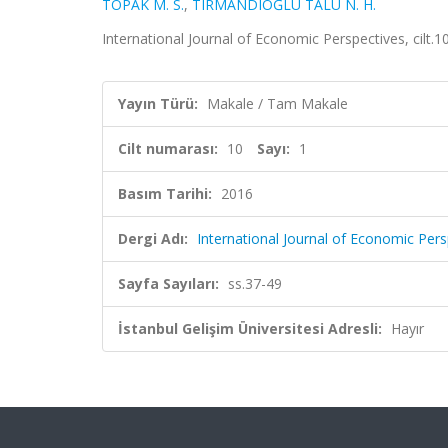
TOPAK M. S.
,
TIRMANDIOĞLU TALU N. H.
International Journal of Economic Perspectives, cilt.1
Yayın Türü:
Makale / Tam Makale
Cilt numarası:
10
Sayı:
1
Basım Tarihi:
2016
Dergi Adı:
International Journal of Economic Pers
Sayfa Sayıları:
ss.37-49
İstanbul Gelişim Üniversitesi Adresli:
Hayır