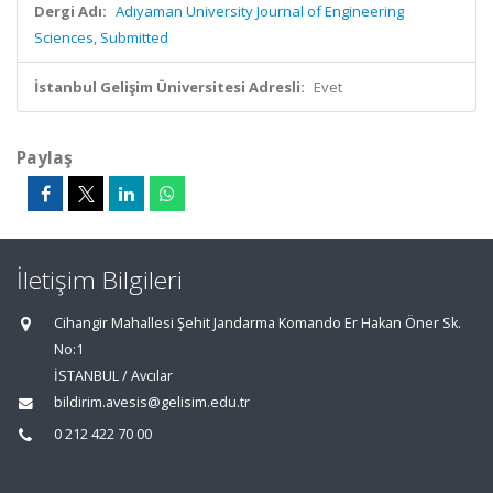
Dergi Adı:
Adıyaman University Journal of Engineering
Sciences, Submitted
İstanbul Gelişim Üniversitesi Adresli:
Evet
Paylaş
İletişim Bilgileri
Cihangir Mahallesi Şehit Jandarma Komando Er Hakan Öner Sk.
No:1
İSTANBUL / Avcılar
bildirim.avesis@gelisim.edu.tr
0 212 422 70 00