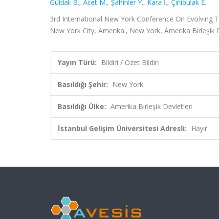
Güldalı B.
,
Acet M.
,
Şahinler Y.
,
Kara İ.
,
Çinibulak E.
3rd Internatıonal New York Conference On Evolvıng Tr
New York City, Amerika., New York, Amerika Birleşik De
Yayın Türü:
Bildiri / Özet Bildiri
Basıldığı Şehir:
New York
Basıldığı Ülke:
Amerika Birleşik Devletleri
İstanbul Gelişim Üniversitesi Adresli:
Hayır