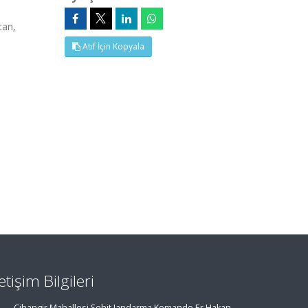
tan,
Atıf İçin Kopyala
letişim Bilgileri
Cihangir Mahallesi Şehit Jandarma Komando Er Hakan