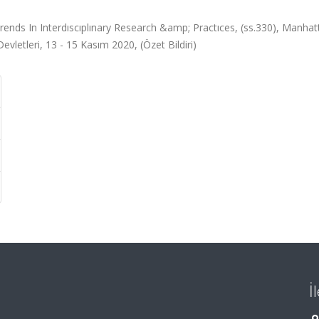
ends In Interdıscıplınary Research &amp; Practıces, (ss.330), Manhat
vletleri, 13 - 15 Kasım 2020, (Özet Bildiri)
İ