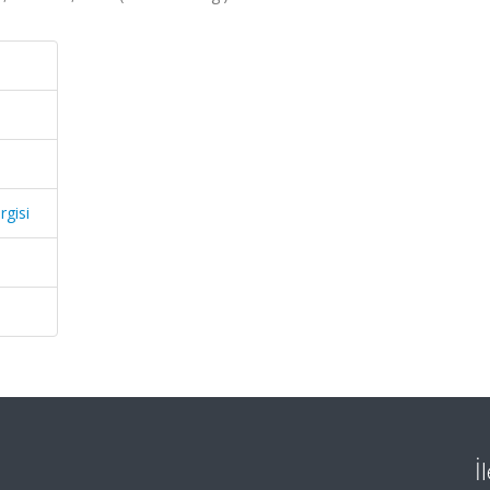
rgisi
İ