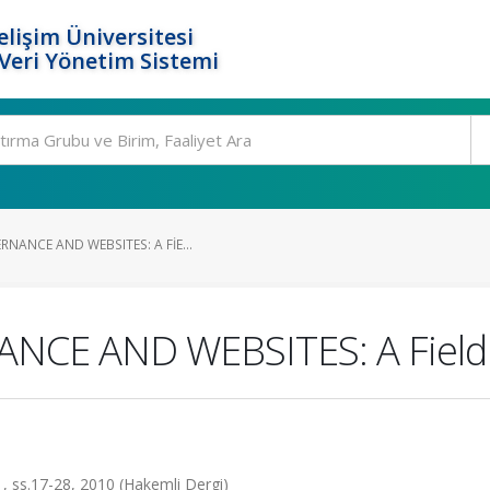
elişim Üniversitesi
eri Yönetim Sistemi
NANCE AND WEBSITES: A FIE...
CE AND WEBSITES: A Field 
.1, ss.17-28, 2010 (Hakemli Dergi)