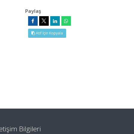
Paylaş
Atıf İçin Kopyala
letişim Bilgileri