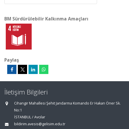
BM Sürdürülebilir Kalkınma Amaçları
Paylaş
İletişim Bilgileri
Cihangir Mahallesi Şehit Jandarma Komando Er Hakan Öner Sk.
No:1
İSTANBUL / Avcılar
bildirim.avesis@gelisim.edu.tr