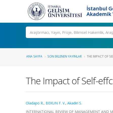
İstanbul G
Akademik V
Ara
ANA SAYFA
SON EKLENEN YAYINLAR
THE IMPACT OF SE
The Impact of Self-eff
Oladapo R.
,
BEKUN F. V.
,
Akadiri S.
INTERNATIONAL REVIEW OF MANAGEMENT AND MARK