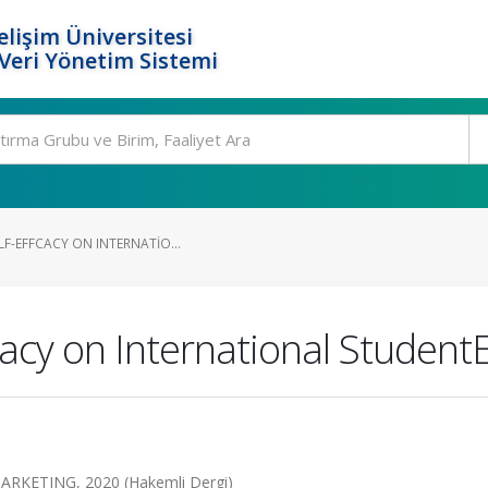
elişim Üniversitesi
eri Yönetim Sistemi
LF-EFFCACY ON INTERNATIO...
cacy on International Student
ETING, 2020 (Hakemli Dergi)