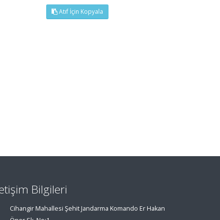
Atıf İçin Kopyala
letişim Bilgileri
Cihangir Mahallesi Şehit Jandarma Komando Er Hakan