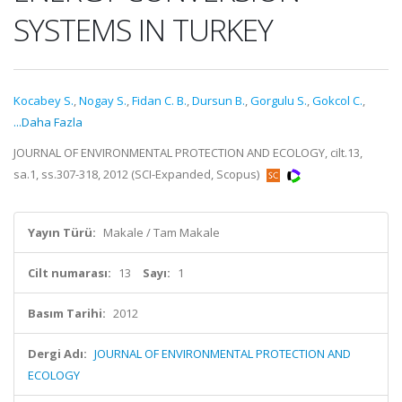
SYSTEMS IN TURKEY
Kocabey S.
,
Nogay S.
,
Fidan C. B.
,
Dursun B.
,
Gorgulu S.
,
Gokcol C.
,
...Daha Fazla
JOURNAL OF ENVIRONMENTAL PROTECTION AND ECOLOGY, cilt.13,
sa.1, ss.307-318, 2012 (SCI-Expanded, Scopus)
Yayın Türü:
Makale / Tam Makale
Cilt numarası:
13
Sayı:
1
Basım Tarihi:
2012
Dergi Adı:
JOURNAL OF ENVIRONMENTAL PROTECTION AND
ECOLOGY