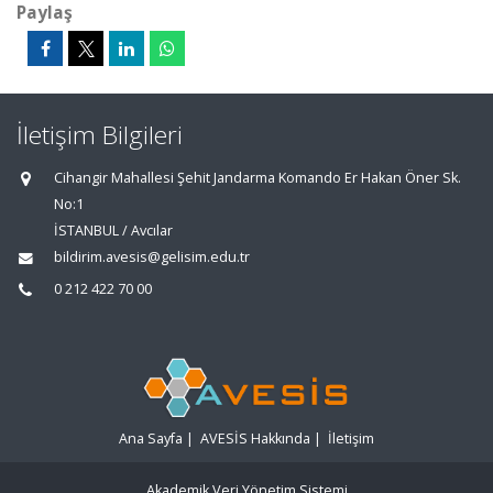
Paylaş
İletişim Bilgileri
Cihangir Mahallesi Şehit Jandarma Komando Er Hakan Öner Sk.
No:1
İSTANBUL / Avcılar
bildirim.avesis@gelisim.edu.tr
0 212 422 70 00
Ana Sayfa
|
AVESİS Hakkında
|
İletişim
Akademik Veri Yönetim Sistemi