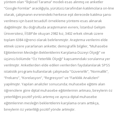
yöntem olan “İlişkisel Tarama” modeli esas alınmış ve anketler
“Google Formlar” aracılığıyla, yürütücü tarafından katılımcılara on-line
olarak, çalışmanın evrenindeki herkese eşit derecede katılma şansı
verilmesi için basit tesadüfi örnekleme yöntemi esas alınarak
dağıtılmıştır. Bu doğrultuda araştırmanın evreni, İstanbul Gelişim
Üniversitesi, İİSBF’de okuyan 2982 kız, 3402 erkek olmak üzere
toplam 6384 öğrenci olarak belirlenmiştir. Araştırma verilerini elde
etmek üzere yararlanan ankette; demografik bilgiler, “Muhasebe
Eğitimlerinin Mesleğin Beklentilerini Karşılama Düzeyi Ölçeği” ve
üçüncü bölümde “Öz Yeterlilik Ölçeği” kapsamındaki sorularına yer
verilmiştir. Anketlerden elde edilen verilerden faydalanılarak SPSS
istatistik programı kullanılarak çalışmada “Güvenirlik”, “Normallik”,
“Frekans”, “Korelasyon”, “Regresyon” ve “Farklılık Analizleri”
yapılmıştır. Yapılan analizler sonucunda; muhasebe eğitimi alan
öğrencilere göre dijital muhasebe eğitimlerinin artması, bireylerin öz
yeterliliğini pozitif yönlü artırmış ve ayrıca dijital muhasebe
eğitimlerinin mesleğin beklentilerini karşılama oranı arttıkça,
bireylerin öz yeterliliği pozitif yönde artmıştır.