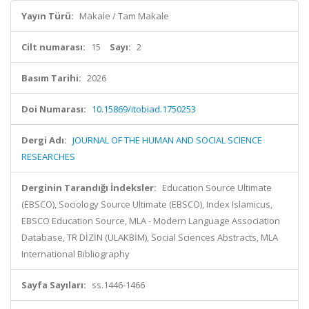
Yayın Türü:
Makale / Tam Makale
Cilt numarası:
15
Sayı:
2
Basım Tarihi:
2026
Doi Numarası:
10.15869/itobiad.1750253
Dergi Adı:
JOURNAL OF THE HUMAN AND SOCIAL SCIENCE
RESEARCHES
Derginin Tarandığı İndeksler:
Education Source Ultimate
(EBSCO), Sociology Source Ultimate (EBSCO), Index Islamicus,
EBSCO Education Source, MLA - Modern Language Association
Database, TR DİZİN (ULAKBİM), Social Sciences Abstracts, MLA
International Bibliography
Sayfa Sayıları:
ss.1446-1466