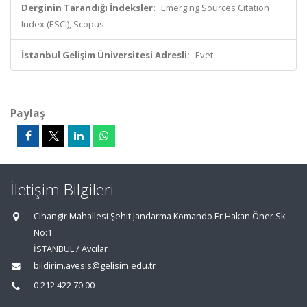
Derginin Tarandığı İndeksler:
Emerging Sources Citation
Index (ESCI), Scopus
İstanbul Gelişim Üniversitesi Adresli:
Evet
Paylaş
İletişim Bilgileri
Cihangir Mahallesi Şehit Jandarma Komando Er Hakan Öner Sk.
No:1
İSTANBUL / Avcılar
bildirim.avesis@gelisim.edu.tr
0 212 422 70 00