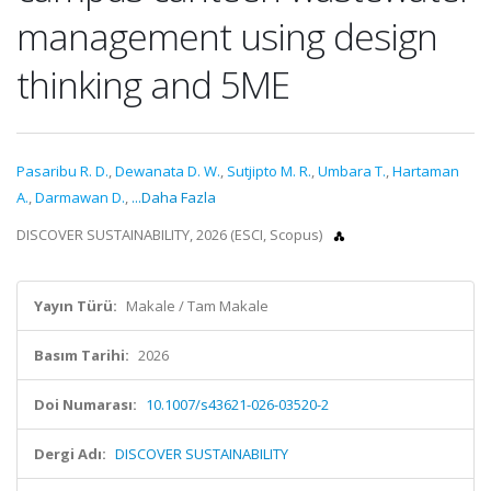
management using design
thinking and 5ME
Pasaribu R. D.
,
Dewanata D. W.
,
Sutjipto M. R.
,
Umbara T.
,
Hartaman
A.
,
Darmawan D.
,
...Daha Fazla
DISCOVER SUSTAINABILITY, 2026 (ESCI, Scopus)
Yayın Türü:
Makale / Tam Makale
Basım Tarihi:
2026
Doi Numarası:
10.1007/s43621-026-03520-2
Dergi Adı:
DISCOVER SUSTAINABILITY