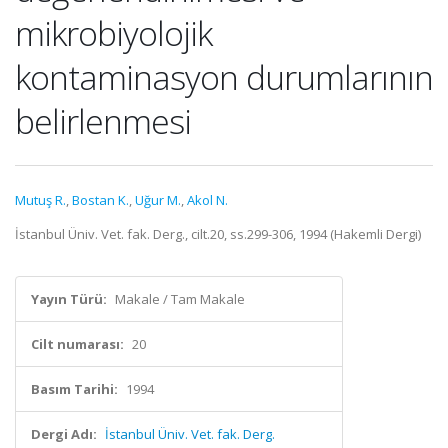
mikrobiyolojik
kontaminasyon durumlarının
belirlenmesi
Mutuş R.
,
Bostan K.
,
Uğur M.
,
Akol N.
İstanbul Üniv. Vet. fak. Derg., cilt.20, ss.299-306, 1994 (Hakemli Dergi)
Yayın Türü:
Makale / Tam Makale
Cilt numarası:
20
Basım Tarihi:
1994
Dergi Adı:
İstanbul Üniv. Vet. fak. Derg.