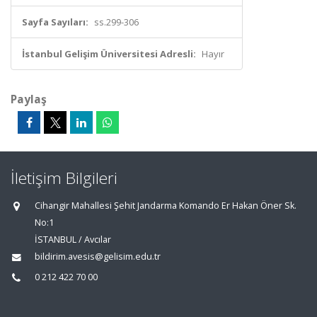
Sayfa Sayıları:
ss.299-306
İstanbul Gelişim Üniversitesi Adresli:
Hayır
Paylaş
İletişim Bilgileri
Cihangir Mahallesi Şehit Jandarma Komando Er Hakan Öner Sk.
No:1
İSTANBUL / Avcılar
bildirim.avesis@gelisim.edu.tr
0 212 422 70 00