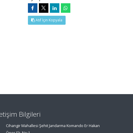
Atıf İçin Kopyala
letişim Bilgileri
Cihangir Mahallesi Şehit Jandarma Komando Er Hakan
Öner Sk. No:1