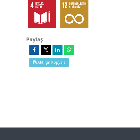
Paylaş
Atıf İçin Kopyala