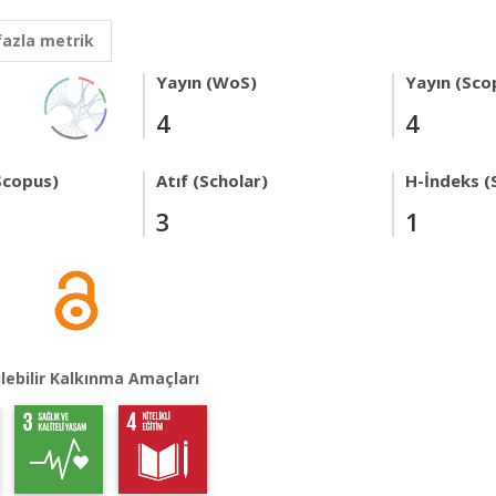
fazla metrik
Yayın (WoS)
Yayın (Sco
4
4
Scopus)
Atıf (Scholar)
H-İndeks (
3
1
lebilir Kalkınma Amaçları