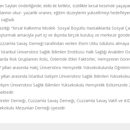
an Saylan önderliğinde; ekibi ile birlikte, özellikle kırsal kesimde yaşa
arının okur- yazarlık oranını, eğitim düzeylerini yükseltmeyi hedefleyen
 sağladı.
azdığı “Kırsal Kalkınma Modeli- Sosyal Boyutlu Hastalıklarda Sosyal Çalı
turmak amacıyla yurt içi ve dışında birçok kuruluş ve merkeze gönderi
Cüzzamla Savaş Derneği tarafından verilen Etem Utku ödülünü almaya 
stanbul Üniversitesi Sağlık Bilimleri Enstitüsü Halk Sağlığı Anabilim Dal
arda Risk Gruplarının Rolü, Önlemde Etkin Faktörler, Hemşirenin Görevl
yılları arasında Haliç Üniversitesi Hemşirelik Yüksekokulunda Öğretim 
ılları arasında İstanbul Gelişim Üniversitesi Sağlık Bilimleri Yükseko
elişim Üniversitesi Sağlık Bilimleri Yüksekokulu Hemşirelik Bölümünde 2
ektedir.
reler Derneği, Cüzzamla Savaş Derneği, Cüzzamla Savaş Vakfı ve AID
ekokulu Mezunları Derneği üyesidir.