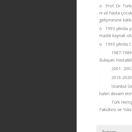
o
Prof. Dr. Türk
nı ve hasta çocukl
gelişmesine katkı
o
1993 yılında y
maddi kaynak oluş
o
1993 yılında 
1987-1989 İ
·
Bulaşan Hastalıkl
2001- 2007 
·
2016-2020 y
·
İstanbul G
·
halen devam etm
Türk Hemşi
·
Fakültesi ve Yüks