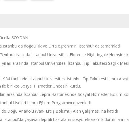
Mücella SOYDAN
a İstanbul’da doğdu. İlk ve Orta öğrenimini İstanbul’ da tamamladı.
 yılları arasında İstanbul Üniversitesi Florence Nightingale Hemşirelik
 yılları arasında İstanbul Üniversitesi İstanbul Tıp Fakültesi Sağlık 
 1984 tarihinde
İstanbul Üniversitesi İstanbul Tıp Fakültesi Lepra Ara
ile birlikte Sosyal Hizmetler Ünitesini kurdu.
lları arasında İstanbul Lepra Hastanesinde Sosyal Hizmetler Bölüm So
stanbul Liseleri Lepra Eğitim Programını düzenledi.
 de Doğu Anadolu (Van- Erciş Bölümü) Alan Çalışması’ na katıldı.
larda İstanbul’da yaşayan lepralı hastaların sosyo-ekonomik durumların