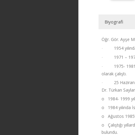
Biyografi
Öğr. Gör. Ayşe 
1954 yılınd
·
1971 – 1975
·
1975- 1981
·
olarak çalıştı.
25 Haziran
·
Dr. Türkan Saylan 
o
1984- 1999 yı
o
1984 yılında İ
o
Ağustos 1985’
o
Çalıştığı yıl
bulundu.