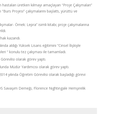
yan hastaları üretken kılmayı amaçlayan “Proje Çalışmaları”
 “Burs Projesi” çalışmalarını başlattı, yürüttü ve
şmalar- Örnek: Lepra” isimli kitabı; proje çalışmalarına
ldi.
hak kazandı.
ında aldığı Yüksek Lisans eğitimini “Cinsel İlişkiyle
eri “ konulu tez çalışması ile tamamladı.
Görevlisi olarak görev yaptı.
kulunda Müdür Yardımcısı olarak görev yaptı.
014 yılında Öğretim Görevlisi olarak başladığı görevi
S Savaşım Derneği, Florence Nıghtıngale Hemşirelik