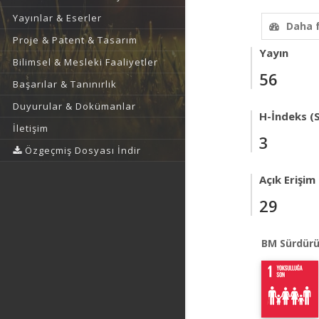
Yayınlar & Eserler
Daha 
Proje & Patent & Tasarım
Yayın
Bilimsel & Mesleki Faaliyetler
56
Başarılar & Tanınırlık
Duyurular & Dokümanlar
H-İndeks (
İletişim
3
Özgeçmiş Dosyası İndir
Açık Erişim
29
BM Sürdürü