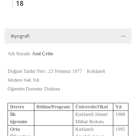
18
Biyografi
Ad
ı Soyadı:
Anıl Çetin
Do
ğum Tarihi/ Yeri : 23 Temmuz 1977 Kırklareli
Medeni Hali: Evli
Ö
ğrenim Durumu: Doktora
Derece
Bölüm/Program
Üniversite/Okul
Y
ıl
İlk
Kırklareli Ahmet
1988
İlkokulu
öğrenim
Mithat
Orta
Kırklareli
1995