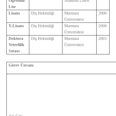
Ö
ğrenim/
Anadolu Lisesi
Lise
Lisans
Diş Hekimli
ği
Marmara
2000
Üniversitesi
Y.Lisans
Diş Hekimli
ği
Marmara
2000
Üniversitesi
Doktora
Diş Hekimli
ği
Marmara
2003
Yeterlilik
Üniversitesi
ınavı
S
Görev Ünvan
ı
Arş.Gör.