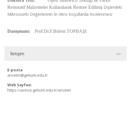
Doktora Tezi:
Open Sandwich Tekniği ile Farklı
Dişlerdeki
Restoratif Malzemeler Kullanılarak Restore Edilmiş
Mikrosızıntı Değerlerinin İn-Vitro Koşullarda İncelenmesi
Dan
ışmanı:
Prof.Dr.F.Bülent TOPBAŞI
İletişim
E-posta
ancetin@gelisim.edu.tr
Web Sayfası
https://avesis.gelisim.edu.tr/ancetin