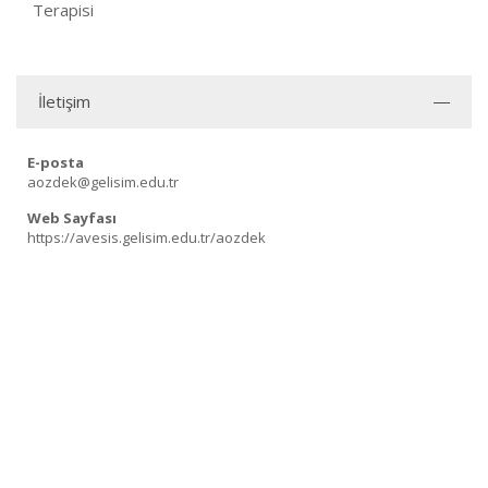
Terapisi
İletişim
E-posta
aozdek@gelisim.edu.tr
Web Sayfası
https://avesis.gelisim.edu.tr/aozdek