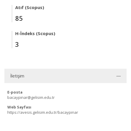
Atıf (Scopus)
85
H-İndeks (Scopus)
3
İletişim
E-posta
bacaypinar@gelisim.edu.tr
Web Sayfası
https://avesis.gelisim.edu.tr/bacaypinar