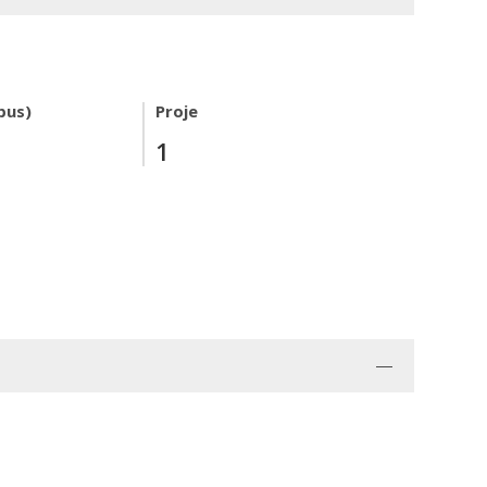
pus)
Proje
1