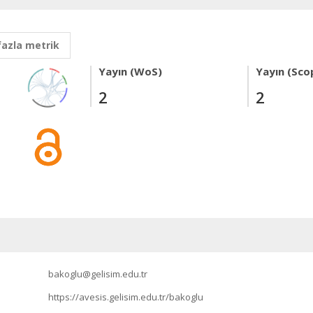
fazla metrik
Yayın (WoS)
Yayın (Sco
2
2
bakoglu@gelisim.edu.tr
https://avesis.gelisim.edu.tr/bakoglu