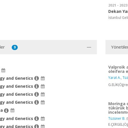
2021 - 2023
Dekan Ya
İstanbul Gel
ler
Yönetile
9
Valproik 
oleifera 
Yarat A.
,
Tüz
ogy and Genetics
G.ELİK(Öğren
ogy and Genetics
ogy and Genetics
ogy and Genetics
Moringa o
tükürük b
ya
incelenm
ogy and Genetics
Tüzüner B.
(
E.ÇERGEL(Öğ
ogy and Genetics