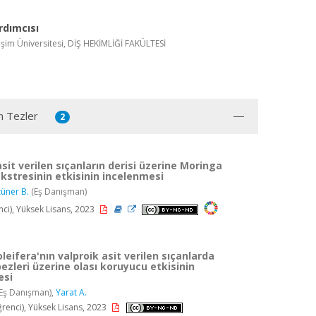
rdımcısı
işim Üniversitesi, DİŞ HEKİMLİĞİ FAKÜLTESİ
n Tezler
2
asit verilen sıçanların derisi üzerine Moringa
ekstresinin etkisinin incelenmesi
üner B.
(Eş Danışman)
ci), Yüksek Lisans, 2023
leifera'nın valproik asit verilen sıçanlarda
ezleri üzerine olası koruyucu etkisinin
esi
Eş Danışman),
Yarat A.
renci), Yüksek Lisans, 2023