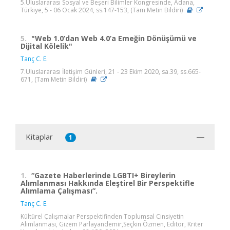
5.Uluslararası Sosyal ve Beşeri Bilimler Kongresinde, Adana,
Türkiye, 5 - 06 Ocak 2024, ss.147-153, (Tam Metin Bildiri)
5.
"Web 1.0’dan Web 4.0’a Emeğin Dönüşümü ve
Dijital Kölelik"
Tanç C. E.
7.Uluslararası İletişim Günleri, 21 - 23 Ekim 2020, sa.39, ss.665-
671, (Tam Metin Bildiri)
Kitaplar
1
1.
“Gazete Haberlerinde LGBTI+ Bireylerin
Alımlanması Hakkında Eleştirel Bir Perspektifle
Alımlama Çalışması”.
Tanç C. E.
Kültürel Çalışmalar Perspektifinden Toplumsal Cinsiyetin
Alımlanması, Gizem Parlayandemir,Seçkin Özmen, Editör, Kriter