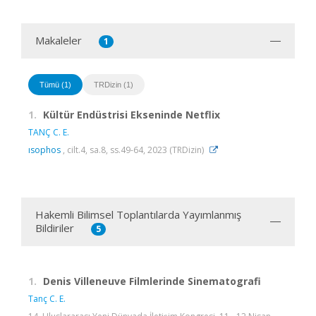
Makaleler
1
Tümü (1)
TRDizin (1)
1.
Kültür Endüstrisi Ekseninde Netflix
TANÇ C. E.
ısophos
, cilt.4, sa.8, ss.49-64, 2023 (TRDizin)
Hakemli Bilimsel Toplantılarda Yayımlanmış
Bildiriler
5
1.
Denis Villeneuve Filmlerinde Sinematografi
Tanç C. E.