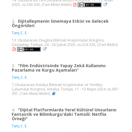
14. Uluslararası Yeni Dünyada İletişim Kongresi, 11 - 12 Nisan
2025, ss.336-343, (Tam Metin Bildiri)
2.
Dijitalleşmenin Sinemaya Etkisi ve Gelecek
Öngörüleri
Tanç C. E.
13. Uluslararası Zeugma Bilimsel Araştırmalar Kongresi,
Gaziantep, Türkiye, 24 - 26 Şubat 2025, ss.224-226, (Özet Bildiri)
3.
"Film Endüstrisinde Yapay Zekâ Kullanımı:
Pazarlama ve Kurgu Aşamaları”
Tanç C. E.
7.Uluslararası Antalya Bilimsel Araştırmalar ve Yenilikçi
Çalışmalar Kongresi, Antalya, Türkiye, 11 - 13 Mayıs 2024, ss.387-
391, (Tam Metin Bildiri)
4.
"Dijital Platformlarda Yerel Kültürel Unsurların
Fantastik ve Bilimkurgu'daki Temsili: Netflix
Örneği"
Tanç C. E.