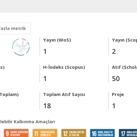
fazla metrik
Yayın (WoS)
Yayın (Sco
1
2
s)
H-İndeks (Scopus)
Atıf (Schol
1
50
 Toplam)
Toplam Atıf Sayısı
Proje
18
1
lebilir Kalkınma Amaçları