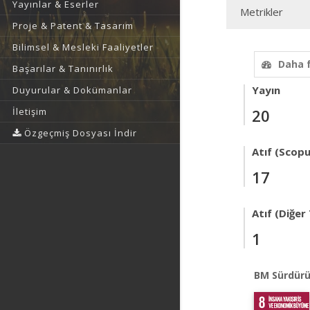
Yayınlar & Eserler
Metrikler
Proje & Patent & Tasarım
Bilimsel & Mesleki Faaliyetler
Daha 
Başarılar & Tanınırlık
Yayın
Duyurular & Dokümanlar
İletişim
20
Özgeçmiş Dosyası İndir
Atıf (Scopu
17
Atıf (Diğer
1
BM Sürdürü