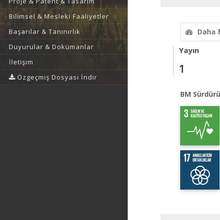
Proje & Patent & Tasarım
Bilimsel & Mesleki Faaliyetler
Başarılar & Tanınırlık
Daha 
Duyurular & Dokümanlar
Yayın
İletişim
1
Özgeçmiş Dosyası İndir
BM Sürdürü