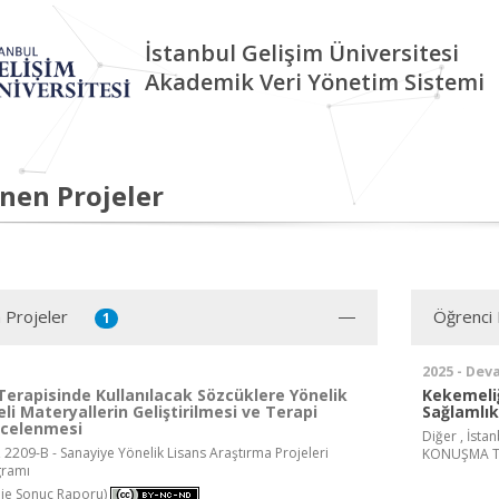
İstanbul Gelişim Üniversitesi
Akademik Veri Yönetim Sistemi
nen Projeler
 Projeler
Öğrenci 
1
2025 - Dev
Terapisinde Kullanılacak Sözcüklere Yönelik
Kekemeliğ
i Materyallerin Geliştirilmesi ve Terapi
Sağlamlık
İncelenmesi
Diğer , İsta
 2209-B - Sanayiye Yönelik Lisans Araştırma Projeleri
KONUŞMA TER
gramı
oje Sonuç Raporu)