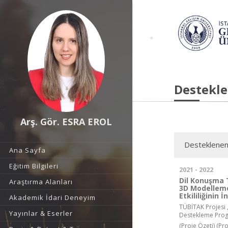
Destekle
Arş. Gör. ESRA EROL
Desteklenen
Ana Sayfa
Eğitim Bilgileri
2021 - 2022
Dil Konuşma 
Araştırma Alanları
3D Modellemel
Etkililiğinin 
Akademik İdari Deneyim
TÜBİTAK Projesi ,
Yayınlar & Eserler
Destekleme Pro
(Proje Özeti)
(Pr