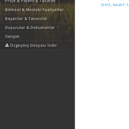
Proje & Patent & Tasarım
Erol E.
,
Karalı F. S.
Bilimsel & Mesleki Faaliyetler
Başarılar & Tanınırlık
Duyurular & Dokümanlar
İletişim
Özgeçmiş Dosyası İndir