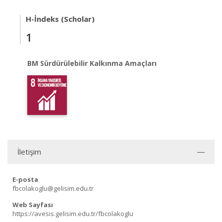
H-İndeks (Scholar)
1
BM Sürdürülebilir Kalkınma Amaçları
İletişim
E-posta
fbcolakoglu@gelisim.edu.tr
Web Sayfası
https://avesis.gelisim.edu.tr/fbcolakoglu