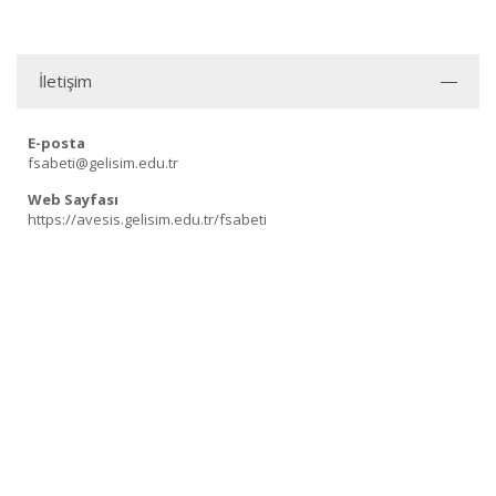
İletişim
E-posta
fsabeti@gelisim.edu.tr
Web Sayfası
https://avesis.gelisim.edu.tr/fsabeti