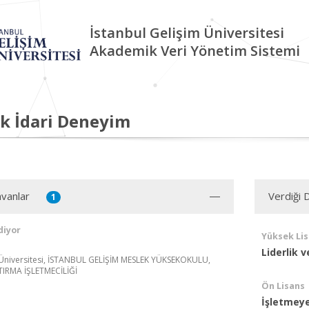
İstanbul Gelişim Üniversitesi
Akademik Veri Yönetim Sistemi
k İdari Deneyim
vanlar
Verdiği 
1
diyor
Yüksek Li
Liderlik 
 Üniversitesi, İSTANBUL GELİŞİM MESLEK YÜKSEKOKULU,
TIRMA İŞLETMECİLİĞİ
Ön Lisans
İşletmeye