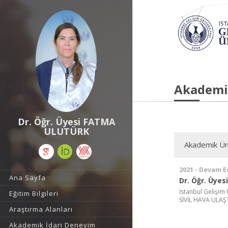
Akademi
Dr. Öğr. Üyesi FATMA
ULUTÜRK
Akademik Ün
2021 - Devam E
Ana Sayfa
Dr. Öğr. Üyesi
İstanbul Gelişim
Eğitim Bilgileri
SİVİL HAVA ULAŞ
Araştırma Alanları
Akademik İdari Deneyim