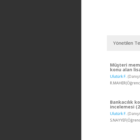
Yönetilen Te
Müşteri memnu
konu alan lis
Ulutürk F.
(Danış
R.MAHER(Öğrenci)
Bankacılık ko
incelemesi (
Ulutürk F.
(Danış
S.NAYYEF(Öğrenci