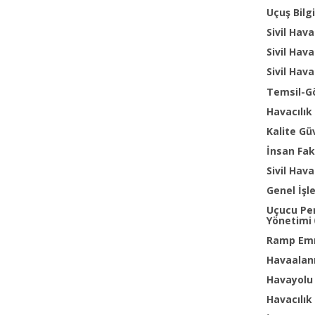
Uçuş Bilg
Sivil Hava
Sivil Hava
Sivil Hava
Temsil-G
Havacılık
Kalite Gü
İnsan Fak
Sivil Hava
Genel İş
Uçucu Per
Yönetimi
Ramp Emni
Havaalanı
Havayolu 
Havacılık