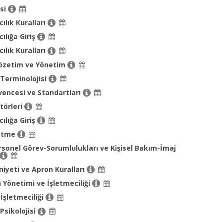
isi
cılık Kuralları
cılığa Giriş
cılık Kuralları
özetim ve Yönetim
 Terminolojisi
vencesi ve Standartları
törleri
cılığa Giriş
letme
sonel Görev-Sorumlulukları ve Kişisel Bakım-İmaj
yeti ve Apron Kuralları
 Yönetimi ve İşletmeciliği
İşletmeciliği
 Psikolojisi