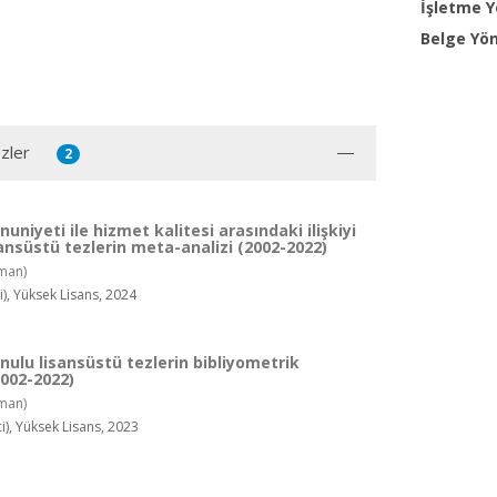
İşletme 
Belge Yön
zler
2
niyeti ile hizmet kalitesi arasındaki ilişkiyi
ansüstü tezlerin meta-analizi (2002-2022)
man)
, Yüksek Lisans, 2024
nulu lisansüstü tezlerin bibliyometrik
2002-2022)
man)
), Yüksek Lisans, 2023