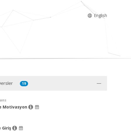
English
Dersler
19
sans
ve Motivasyon
 Giriş