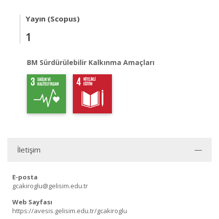
Yayın (Scopus)
1
BM Sürdürülebilir Kalkınma Amaçları
İletişim
E-posta
gcakiroglu@gelisim.edu.tr
Web Sayfası
https://avesis.gelisim.edu.tr/gcakiroglu