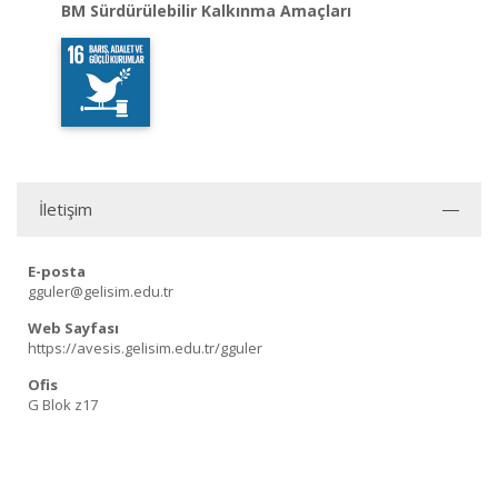
BM Sürdürülebilir Kalkınma Amaçları
İletişim
E-posta
gguler@gelisim.edu.tr
Web Sayfası
https://avesis.gelisim.edu.tr/gguler
Ofis
G Blok z17