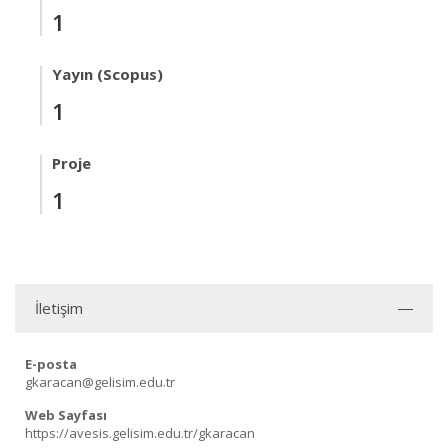
1
Yayın (Scopus)
1
Proje
1
İletişim
E-posta
gkaracan@gelisim.edu.tr
Web Sayfası
https://avesis.gelisim.edu.tr/gkaracan