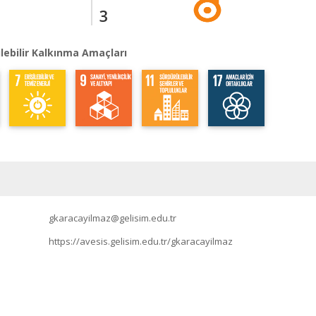
3
lebilir Kalkınma Amaçları
gkaracayilmaz@gelisim.edu.tr
https://avesis.gelisim.edu.tr/gkaracayilmaz