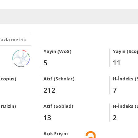
fazla metrik
Yayın (WoS)
Yayın (Sco
5
11
Scopus)
Atıf (Scholar)
H-İndeks (
212
7
rDizin)
Atıf (Sobiad)
H-İndeks (
13
2
Açık Erişim