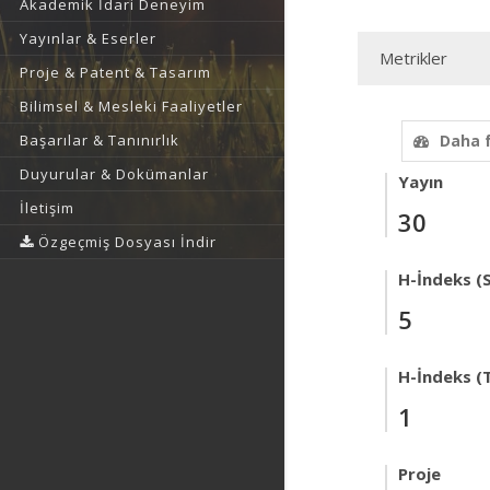
Akademik İdari Deneyim
Yayınlar & Eserler
Metrikler
Proje & Patent & Tasarım
Bilimsel & Mesleki Faaliyetler
Başarılar & Tanınırlık
Daha 
Duyurular & Dokümanlar
Yayın
İletişim
30
Özgeçmiş Dosyası İndir
H-İndeks (
5
H-İndeks (T
1
Proje