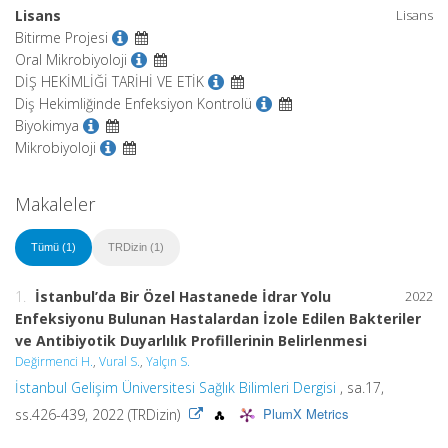
Lisans
Lisans
Bitirme Projesi
Oral Mikrobiyoloji
DİŞ HEKİMLİĞİ TARİHİ VE ETİK
Diş Hekimliğinde Enfeksiyon Kontrolü
Biyokimya
Mikrobiyoloji
Makaleler
Tümü (1)
TRDizin (1)
1.
İstanbul’da Bir Özel Hastanede İdrar Yolu
2022
Enfeksiyonu Bulunan Hastalardan İzole Edilen Bakteriler
ve Antibiyotik Duyarlılık Profillerinin Belirlenmesi
Değirmenci H.
,
Vural S.
,
Yalçın S.
İstanbul Gelişim Üniversitesi Sağlık Bilimleri Dergisi
, sa.17,
PlumX Metrics
ss.426-439, 2022 (TRDizin)