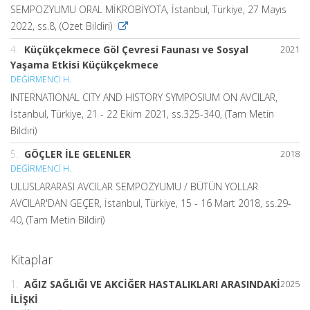
SEMPOZYUMU ORAL MİKROBİYOTA, İstanbul, Türkiye, 27 Mayıs
2022, ss.8, (Özet Bildiri)
4.
Küçükçekmece Göl Çevresi Faunası ve Sosyal
2021
Yaşama Etkisi Küçükçekmece
DEĞİRMENCİ H.
INTERNATIONAL CITY AND HISTORY SYMPOSIUM ON AVCILAR,
İstanbul, Türkiye, 21 - 22 Ekim 2021, ss.325-340, (Tam Metin
Bildiri)
5.
GÖÇLER İLE GELENLER
2018
DEĞİRMENCİ H.
ULUSLARARASI AVCILAR SEMPOZYUMU / BÜTÜN YOLLAR
AVCILAR'DAN GEÇER, İstanbul, Türkiye, 15 - 16 Mart 2018, ss.29-
40, (Tam Metin Bildiri)
Kitaplar
1.
AĞIZ SAĞLIĞI VE AKCİĞER HASTALIKLARI ARASINDAKİ
2025
İLİŞKİ