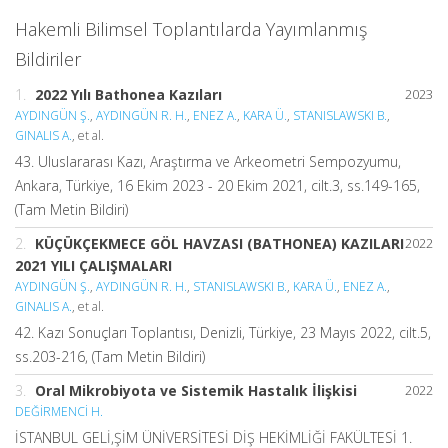
Hakemli Bilimsel Toplantılarda Yayımlanmış
Bildiriler
1.
2022 Yılı Bathonea Kazıları
2023
AYDINGÜN Ş.
,
AYDINGÜN R. H.
,
ENEZ A.
,
KARA Ü.
,
STANISLAWSKI B.
,
GINALIS A.
, et al.
43. Uluslararası Kazı, Araştırma ve Arkeometri Sempozyumu,
Ankara, Türkiye, 16 Ekim 2023 - 20 Ekim 2021, cilt.3, ss.149-165,
(Tam Metin Bildiri)
2.
KÜÇÜKÇEKMECE GÖL HAVZASI (BATHONEA) KAZILARI
2022
2021 YILI ÇALIŞMALARI
AYDINGÜN Ş.
,
AYDINGÜN R. H.
,
STANISLAWSKI B.
,
KARA Ü.
,
ENEZ A.
,
GINALIS A.
, et al.
42. Kazı Sonuçları Toplantısı, Denizli, Türkiye, 23 Mayıs 2022, cilt.5,
ss.203-216, (Tam Metin Bildiri)
3.
Oral Mikrobiyota ve Sistemik Hastalık İlişkisi
2022
DEĞİRMENCİ H.
İSTANBUL GELİ,ŞİM ÜNİVERSİTESİ DİŞ HEKİMLİĞİ FAKÜLTESİ 1.