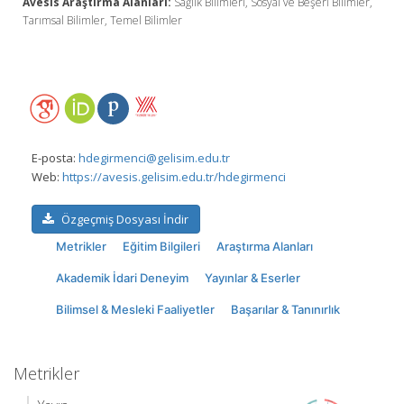
Avesis Araştırma Alanları:
Sağlık Bilimleri, Sosyal ve Beşeri Bilimler,
Tarımsal Bilimler, Temel Bilimler
E-posta:
hdegirmenci@gelisim.edu.tr
Web:
https://avesis.gelisim.edu.tr/hdegirmenci
Özgeçmiş Dosyası İndir
Metrikler
Eğitim Bilgileri
Araştırma Alanları
Akademik İdari Deneyim
Yayınlar & Eserler
Bilimsel & Mesleki Faaliyetler
Başarılar & Tanınırlık
Metrikler