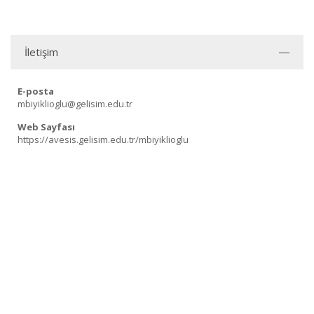
İletişim
E-posta
mbiyiklioglu@gelisim.edu.tr
Web Sayfası
https://avesis.gelisim.edu.tr/mbiyiklioglu