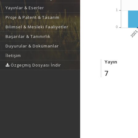
Yayınlar & Eserler
1
Proje & Patent & Tasarım
Bilimsel & Mesleki Faaliyetler
0
202
Başarılar & Tanınırlık
Duyurular & Dokümanlar
İletişim
Yayın
Özgeçmiş Dosyası İndir
7