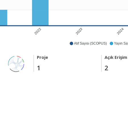
2022
2023
2024
1
Atıf Sayısı (SCOPUS)
Yayın Say
Proje
Açık Erişim
1
2