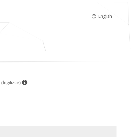
English
 (İngilizce)
i