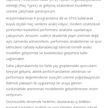
etkinliği (Play Types) ve gelişmiş istatistiksel modelleme
üzerine çalışmalar yürütüyorum.
Araştırmalarımda R programlama dili ve SPSS kullanarak
büyük ölçekli maç verilerini analiz ediyor, modern istatistiksel
yöntemleri basketbol performans analizine uyarlamaya
çalışıyorum. Amacım, sadece akademik yayın üretmek değil;
aynı zamanda antrenörlerin, performans analistlerinin ve spor
bilimcilerin sahada kullanabileceği bilimsel temelli analiz
modelleri geliştirmek ve basketbolun gelişimine katkı
sağlamaktır.
Saha çalışmalarımda ise farklı yaş gruplarındaki sporcuların
bireysel gelişimi, atletik performanslarının artırılması ve
performans değerlendirme süreçleri üzerine yoğunlaşıyorum.
Bilimsel yaklaşım ile uygulamayı bir araya getiren
sürdürülebilir antrenman modellerinin geliştirilmesine önem
veriyorum.
Önümüzdeki dönemde hedefim; uluslararası iş birlikleri
kurarak basketbol analitiği ve spor bilimleri alanında yüksek