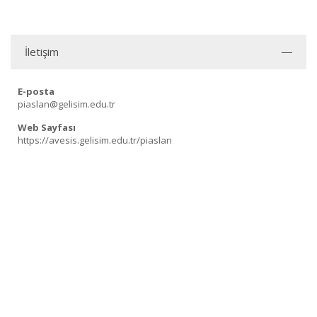
İletişim
E-posta
piaslan@gelisim.edu.tr
Web Sayfası
https://avesis.gelisim.edu.tr/piaslan