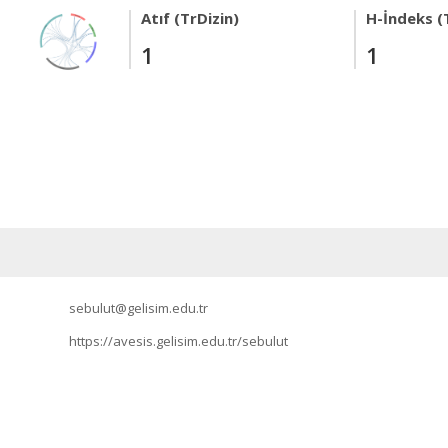
Atıf (TrDizin)
H-İndeks (
1
1
sebulut@gelisim.edu.tr
https://avesis.gelisim.edu.tr/sebulut