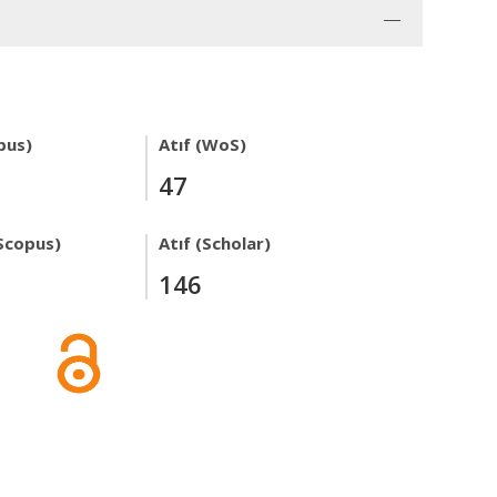
pus)
Atıf (WoS)
47
Scopus)
Atıf (Scholar)
146