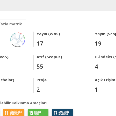
fazla metrik
Yayın (WoS)
Yayın (Sco
17
19
WoS)
Atıf (Scopus)
H-İndeks (
55
4
Scholar)
Proje
Açık Erişim
2
1
lebilir Kalkınma Amaçları