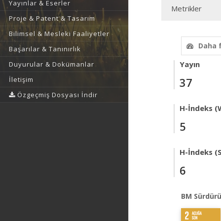
Yayınlar & Eserler
Metrikler
Proje & Patent & Tasarım
Bilimsel & Mesleki Faaliyetler
Daha 
Başarılar & Tanınırlık
Yayın
Duyurular & Dokümanlar
İletişim
37
Özgeçmiş Dosyası İndir
H-İndeks (
5
H-İndeks (
6
BM Sürdürü