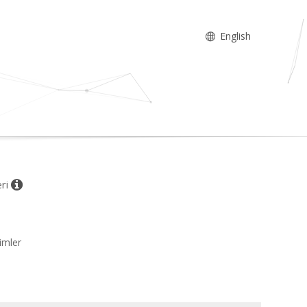
English
eri
imler