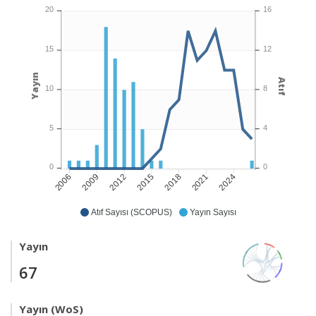
20
16
15
12
Yayın
Atıf
10
8
5
4
0
0
2009
2012
2015
2018
2021
2024
2006
Atıf Sayısı (SCOPUS)
Yayın Sayısı
Yayın
67
Yayın (WoS)