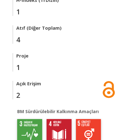
H-İndeks (TrDizin)
1
Atıf (Diğer Toplam)
4
Proje
1
Açık Erişim
2
BM Sürdürülebilir Kalkınma Amaçları