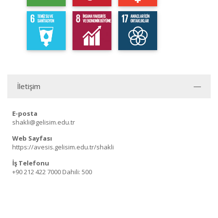
İletişim
E-posta
shakli@gelisim.edu.tr
Web Sayfası
https://avesis.gelisim.edu.tr/shakli
İş Telefonu
+90 212 422 7000
Dahili: 500