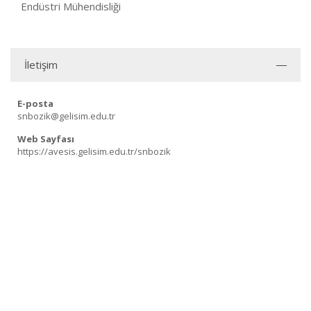
Endüstri Mühendisliği
İletişim
E-posta
snbozik@gelisim.edu.tr
Web Sayfası
https://avesis.gelisim.edu.tr/snbozik