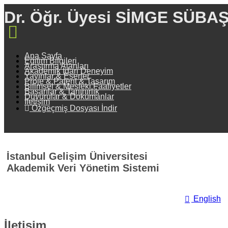
Dr. Öğr. Üyesi SİMGE SÜBAŞ
Ana Sayfa
Eğitim Bilgileri
Araştırma Alanları
Akademik İdari Deneyim
Yayınlar & Eserler
Proje & Patent & Tasarım
Bilimsel & Mesleki Faaliyetler
Başarılar & Tanınırlık
Duyurular & Dokümanlar
İletişim
Özgeçmiş Dosyası İndir
İstanbul Gelişim Üniversitesi
Akademik Veri Yönetim Sistemi
English
İletişim