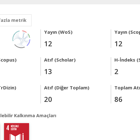
fazla metrik
Yayın (WoS)
Yayın (Sco
12
12
Scopus)
Atıf (Scholar)
H-İndeks (
13
2
rDizin)
Atıf (Diğer Toplam)
Toplam Atı
20
86
lebilir Kalkınma Amaçları