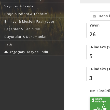
Yayınlar & Eserler
Proje & Patent & Tasarım
Daha 
Bilimsel & Mesleki Faaliyetler
Yayın
Başarılar & Tanınırlık
26
Duyurular & Dokümanlar
İletişim
H-İndeks (
Özgeçmiş Dosyası İndir
5
H-İndeks (T
3
BM Sürdürü