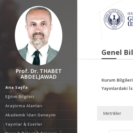
Genel Bil
Prof. Dr. THABET
ABDELJAWAD
Kurum Bilgileri
Ana Sayfa
Yayınlardaki İs
Eğitim Bilgileri
Araştırma Alanları
Metrikler
Akademik İdari Deneyim
Yayınlar & Eserler