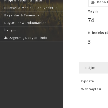
Proje & Patent & Tasarım
Daha 
Bilimsel & Mesleki Faaliyetler
Yayın
Başarılar & Tanınırlık
74
Duyurular & Dokümanlar
İletişim
H-İndeks (
Özgeçmiş Dosyası İndir
3
İletişim
E-posta
Web Sayfası