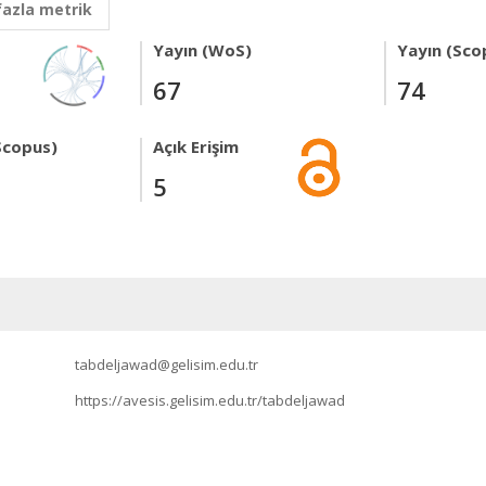
fazla metrik
Yayın (WoS)
Yayın (Sco
67
74
Scopus)
Açık Erişim
5
tabdeljawad@gelisim.edu.tr
https://avesis.gelisim.edu.tr/tabdeljawad