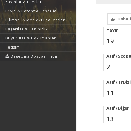
Yayınlar & Eserler
Proje & Patent & Tasarım
Daha 
Bilimsel & Mesleki Faaliyetler
Başarılar & Tanınırlık
Yayın
Duyurular & Dokümanlar
19
İletişim
Atıf (Scopu
Özgeçmiş Dosyası İndir
2
Atıf (TrDizi
11
Atıf (Diğer
13